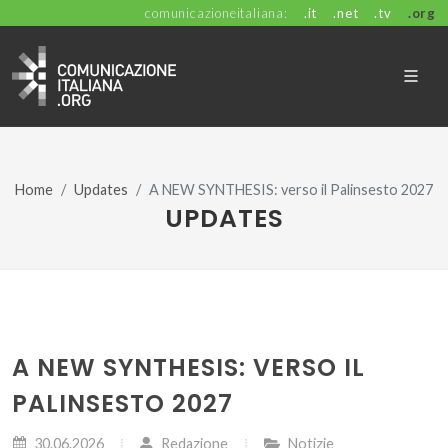
comunicazioneitaliana:
.it
.net
.tv
.org
Home
Updates
A NEW SYNTHESIS: verso il Palinsesto 2027
UPDATES
A NEW SYNTHESIS: VERSO IL
PALINSESTO 2027
30.06.2026
Redazione
Notizie