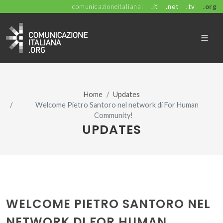
comunicazioneitaliana:
.it
.net
.tv
.org
Home
Updates
Welcome Pietro Santoro nel network di For Human
Community!
UPDATES
WELCOME PIETRO SANTORO NEL
NETWORK DI FOR HUMAN