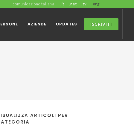
comunicazioneitaliana:
.it
.net
.tv
.org
PERSONE
AZIENDE
UPDATES
ISCRIVITI
ISUALIZZA ARTICOLI PER
CATEGORIA