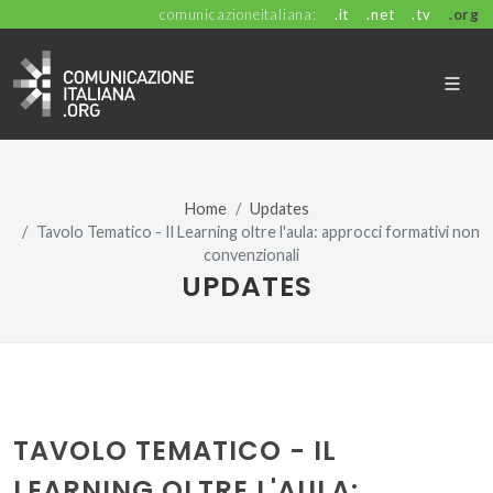
comunicazioneitaliana:
.it
.net
.tv
.org
Home
Updates
Tavolo Tematico - Il Learning oltre l'aula: approcci formativi non
convenzionali
UPDATES
TAVOLO TEMATICO - IL
LEARNING OLTRE L'AULA: