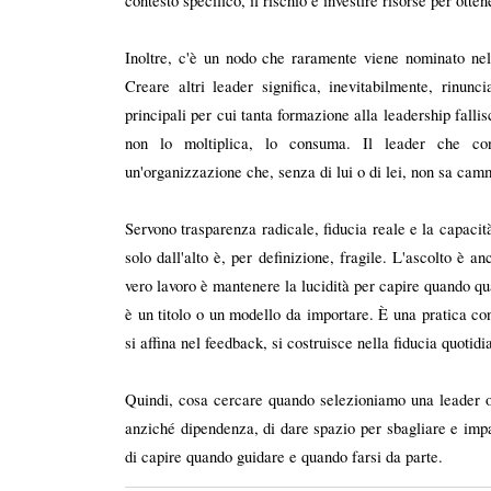
contesto specifico, il rischio è investire risorse per ot
Inoltre, c'è un nodo che raramente viene nominato nelle
Creare altri leader significa, inevitabilmente, rinu
principali per cui tanta formazione alla leadership falli
non lo moltiplica, lo consuma. Il leader che contr
un'organizzazione che, senza di lui o di lei, non sa cam
Servono trasparenza radicale, fiducia reale e la capacit
solo dall'alto è, per definizione, fragile. L'ascolto è 
vero lavoro è mantenere la lucidità per capire quando q
è un titolo o un modello da importare. È una pratica con
si affina nel feedback, si costruisce nella fiducia quotidi
Quindi, cosa cercare quando selezioniamo una leader o u
anziché dipendenza, di dare spazio per sbagliare e impar
di capire quando guidare e quando farsi da parte.