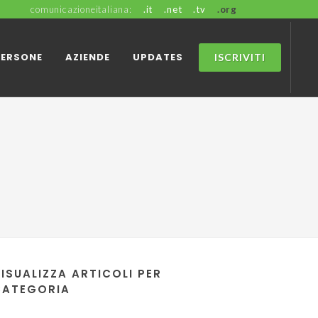
comunicazioneitaliana:
.it
.net
.tv
.org
PERSONE
AZIENDE
UPDATES
ISCRIVITI
ISUALIZZA ARTICOLI PER
CATEGORIA