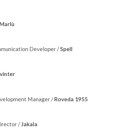
Marlù
ommunication Developer /
Spell
vinter
evelopment Manager /
Roveda 1955
irector /
Jakala