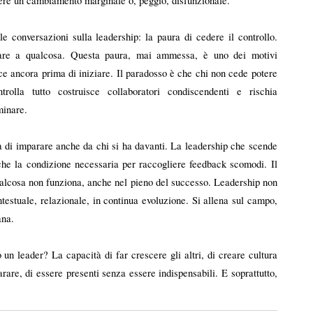
tenere un cambiamento marginale o, peggio, disfunzionale.
 conversazioni sulla leadership: la paura di cedere il controllo. 
nciare a qualcosa. Questa paura, mai ammessa, è uno dei motivi 
sce ancora prima di iniziare. Il paradosso è che chi non cede potere 
olla tutto costruisce collaboratori condiscendenti e rischia 
minare.
à di imparare anche da chi si ha davanti. La leadership che scende 
anche la condizione necessaria per raccogliere feedback scomodi. Il 
ualcosa non funziona, anche nel pieno del successo. Leadership non 
testuale, relazionale, in continua evoluzione. Si allena sul campo, 
ana.
n leader? La capacità di far crescere gli altri, di creare cultura 
are, di essere presenti senza essere indispensabili. E soprattutto, 